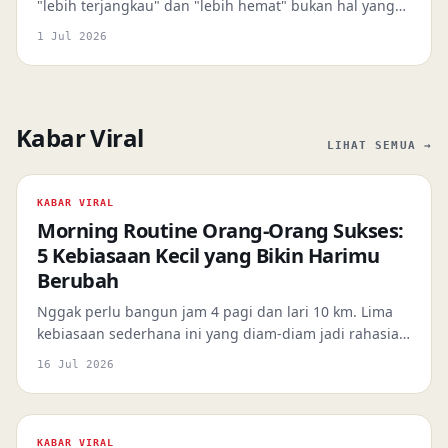
"lebih terjangkau" dan "lebih hemat" bukan hal yang
sama — ini panduan menghitung mana yang benar-
1 Jul 2026
benar menguntungkan untuk komuter Jakarta.
Kabar Viral
LIHAT SEMUA →
KABAR VIRAL
Morning Routine Orang-Orang Sukses:
5 Kebiasaan Kecil yang Bikin Harimu
Berubah
Nggak perlu bangun jam 4 pagi dan lari 10 km. Lima
kebiasaan sederhana ini yang diam-diam jadi rahasia
energi dan fokus para profesional Indonesia
16 Jul 2026
sepanjang hari.
KABAR VIRAL