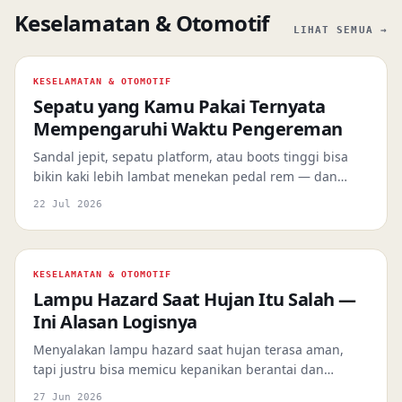
Keselamatan & Otomotif
LIHAT SEMUA →
KESELAMATAN & OTOMOTIF
Sepatu yang Kamu Pakai Ternyata
Mempengaruhi Waktu Pengereman
Sandal jepit, sepatu platform, atau boots tinggi bisa
bikin kaki lebih lambat menekan pedal rem — dan
bedanya bukan cuma soal feeling, tapi soal jarak
22 Jul 2026
berhenti yang nyata.
KESELAMATAN & OTOMOTIF
Lampu Hazard Saat Hujan Itu Salah —
Ini Alasan Logisnya
Menyalakan lampu hazard saat hujan terasa aman,
tapi justru bisa memicu kepanikan berantai dan
membuat lampu sein tidak berfungsi. Ini penjelasan
27 Jun 2026