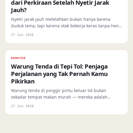
dari Perkiraan Setelah Nyetir Jarak
Jauh?
Nyetir jarak jauh melelahkan bukan hanya karena
duduk lama, tapi karena otak bekerja keras tanpa henti
memproses ratusan input sekaligus, otot berkontraksi
27 Jun 2026
statis berjam-jam, dan kopi di rest area tidak benar-
benar memulihkan semua itu.
KOMUTER
Warung Tenda di Tepi Tol: Penjaga
Perjalanan yang Tak Pernah Kamu
Pikirkan
Warung tenda di pinggir pintu keluar tol bukan
sekadar tempat makan murah — mereka adalah
simpul ekonomi mikro, praktisi tacit knowledge, dan
27 Jun 2026
bagian dari infrastruktur perjalanan yang sering luput
dari perhatian.