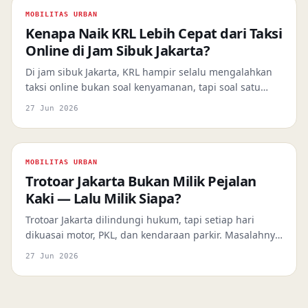
MOBILITAS URBAN
Kenapa Naik KRL Lebih Cepat dari Taksi
Online di Jam Sibuk Jakarta?
Di jam sibuk Jakarta, KRL hampir selalu mengalahkan
taksi online bukan soal kenyamanan, tapi soal satu
keunggulan absolut: jalur eksklusif yang bebas macet.
27 Jun 2026
Ini penjelasan lengkapnya.
MOBILITAS URBAN
Trotoar Jakarta Bukan Milik Pejalan
Kaki — Lalu Milik Siapa?
Trotoar Jakarta dilindungi hukum, tapi setiap hari
dikuasai motor, PKL, dan kendaraan parkir. Masalahnya
bukan aturan yang kurang — tapi ekosistem yang bikin
27 Jun 2026
pelanggaran lebih masuk akal daripada kepatuhan.