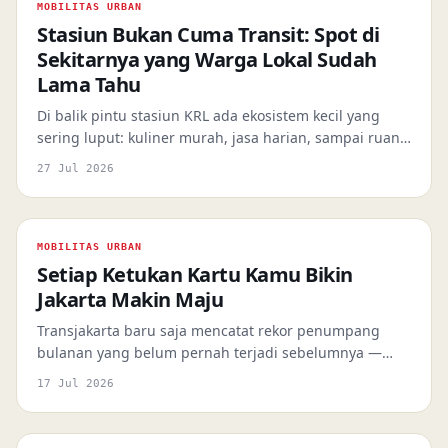
MOBILITAS URBAN
Stasiun Bukan Cuma Transit: Spot di
Sekitarnya yang Warga Lokal Sudah
Lama Tahu
Di balik pintu stasiun KRL ada ekosistem kecil yang
sering luput: kuliner murah, jasa harian, sampai ruang
publik yang enak buat rehat sebentar. Ini cara
27 Jul 2026
memanfaatkannya.
MOBILITAS URBAN
Setiap Ketukan Kartu Kamu Bikin
Jakarta Makin Maju
Transjakarta baru saja mencatat rekor penumpang
bulanan yang belum pernah terjadi sebelumnya —
dan setiap orang yang naik bus itu adalah bagian dari
17 Jul 2026
sejarah kecil yang luar biasa.