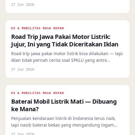
menghadapi hambatan struktural nyata: dari tidak
27 Jun 2026
punya tempat ngecas, biaya swap yang menggerus
margin, hingga skema sewa yang mengulang
ketidakadilan sistem setoran lama.
EV & MOBILITAS MASA DEPAN
Road Trip Jawa Pakai Motor Listrik:
Jujur, Ini yang Tidak Diceritakan Iklan
Road trip Jawa pakai motor listrik bisa dilakukan — tapi
iklan tidak pernah cerita soal SPKLU yang antre
panjang, range anxiety di tol, dan betapa krusialnya
27 Jun 2026
komunitas EV sebagai penyelamat darurat.
EV & MOBILITAS MASA DEPAN
Baterai Mobil Listrik Mati — Dibuang
ke Mana?
Penjualan kendaraan listrik di Indonesia terus naik,
tapi nasib baterai bekas yang mengandung logam
berat berbahaya masih jadi pertanyaan besar yang
27 Jun 2026