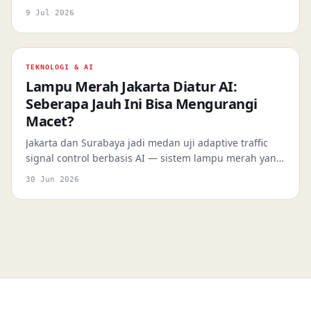
meyakinkan. Kenali modusnya, kenali tanda-tandanya,
9 Jul 2026
dan bangun kebiasaan verifikasi sebelum terlambat.
TEKNOLOGI & AI
Lampu Merah Jakarta Diatur AI:
Seberapa Jauh Ini Bisa Mengurangi
Macet?
Jakarta dan Surabaya jadi medan uji adaptive traffic
signal control berbasis AI — sistem lampu merah yang
belajar dari pola lalu lintas secara real-time. Tapi
30 Jun 2026
seberapa jauh teknologi ini benar-benar bisa
mengurai kemacetan?