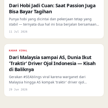
Dari Hobi Jadi Cuan: Saat Passion Juga
Bisa Bayar Tagihan
Punya hobi yang dicintai dan pekerjaan tetap yang
stabil — ternyata dua hal ini bisa berjalan bersamaan,
bahkan saling menghidupi. Tiga young professional
11 Jul 2026
Jakarta membuktikannya.
KABAR VIRAL
Dari Malaysia sampai AS, Dunia Ikut
'Traktir' Driver Ojol Indonesia — Kisah
di Baliknya
Gerakan #SEAblings viral karena warganet dari
Malaysia hingga AS kompak 'traktir' driver ojol
Indonesia lewat aplikasi — bukan rekening, tapi
29 Jun 2026
pesanan nyata yang sampai langsung ke tangan
mereka.