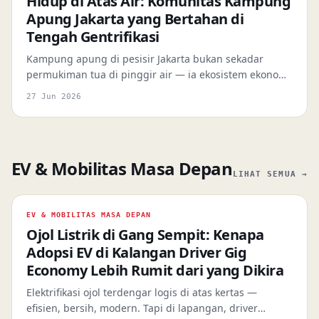
Hidup di Atas Air: Komunitas Kampung
Apung Jakarta yang Bertahan di
Tengah Gentrifikasi
Kampung apung di pesisir Jakarta bukan sekadar
permukiman tua di pinggir air — ia ekosistem ekonomi
dan budaya yang sedang dijepit reklamasi, normalisasi
27 Jun 2026
sungai, dan ketidakpastian lahan sekaligus.
EV & Mobilitas Masa Depan
LIHAT SEMUA →
EV & MOBILITAS MASA DEPAN
Ojol Listrik di Gang Sempit: Kenapa
Adopsi EV di Kalangan Driver Gig
Economy Lebih Rumit dari yang Dikira
Elektrifikasi ojol terdengar logis di atas kertas —
efisien, bersih, modern. Tapi di lapangan, driver