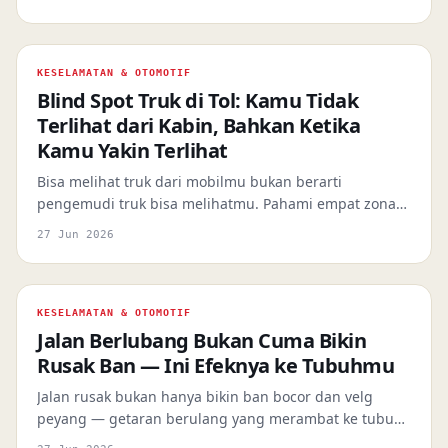
logisnya — dan apa yang seharusnya dilakukan.
KESELAMATAN & OTOMOTIF
Blind Spot Truk di Tol: Kamu Tidak
Terlihat dari Kabin, Bahkan Ketika
Kamu Yakin Terlihat
Bisa melihat truk dari mobilmu bukan berarti
pengemudi truk bisa melihatmu. Pahami empat zona
mati di sekitar truk besar dan cara menghindarinya di
27 Jun 2026
tol.
KESELAMATAN & OTOMOTIF
Jalan Berlubang Bukan Cuma Bikin
Rusak Ban — Ini Efeknya ke Tubuhmu
Jalan rusak bukan hanya bikin ban bocor dan velg
peyang — getaran berulang yang merambat ke tubuh
pengendara setiap hari bisa memicu degenerasi