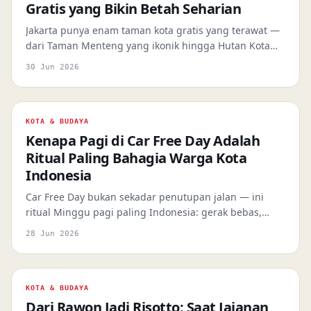
Gratis yang Bikin Betah Seharian
Jakarta punya enam taman kota gratis yang terawat —
dari Taman Menteng yang ikonik hingga Hutan Kota
Srengseng yang terasa seperti hutan mini. Ini
30 Jun 2026
panduan singkat untuk healing tanpa harus keluar
kota.
KOTA & BUDAYA
Kenapa Pagi di Car Free Day Adalah
Ritual Paling Bahagia Warga Kota
Indonesia
Car Free Day bukan sekadar penutupan jalan — ini
ritual Minggu pagi paling Indonesia: gerak bebas,
jajan murah meriah, dan kebersamaan yang tidak
28 Jun 2026
dibuat-buat, dari Jakarta sampai Metro Lampung.
KOTA & BUDAYA
Dari Rawon Jadi Risotto: Saat Jajanan