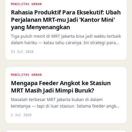
MOBILITAS URBAN
Rahasia Produktif Para Eksekutif: Ubah
Perjalanan MRT-mu Jadi 'Kantor Mini'
yang Menyenangkan
Tiga puluh menit di MRT Jakarta bisa jadi waktu terbaik
dalam hariku — kalau tahu caranya. Ini strategi para
profesional muda yang sudah membuktikannya.
13 Jul 2026
MOBILITAS URBAN
Mengapa Feeder Angkot ke Stasiun
MRT Masih Jadi Mimpi Buruk?
Masalah terbesar MRT Jakarta bukan di dalam
keretanya — tapi di luar stasiun. Selama feeder angkot
masih tak pasti dan trotoar masih terputus, inklusivitas
2 Jul 2026
transportasi publik ibu kota hanya slogan.