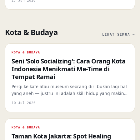
27 Jun 2026
tulang belakang, carpal tunnel syndrome, dan mental
fatigue yang berbahaya di lalu lintas.
Kota & Budaya
LIHAT SEMUA →
KOTA & BUDAYA
Seni 'Solo Socializing': Cara Orang Kota
Indonesia Menikmati Me-Time di
Tempat Ramai
Pergi ke kafe atau museum seorang diri bukan lagi hal
yang aneh — justru ini adalah skill hidup yang makin
banyak dipraktikkan urban muda Indonesia. Ini
10 Jul 2026
alasannya, plus 5 spot yang paling nyaman untuk
dicoba sendiri.
KOTA & BUDAYA
Taman Kota Jakarta: Spot Healing