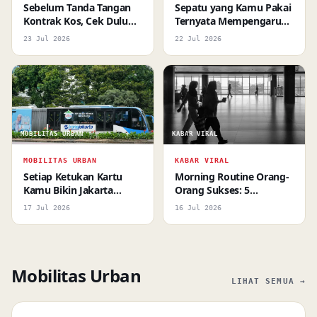
Sebelum Tanda Tangan
Sepatu yang Kamu Pakai
Kontrak Kos, Cek Dulu
Ternyata Mempengaruhi
Hal Ini
Waktu Pengereman
23 Jul 2026
22 Jul 2026
MOBILITAS URBAN
KABAR VIRAL
MOBILITAS URBAN
KABAR VIRAL
Setiap Ketukan Kartu
Morning Routine Orang-
Kamu Bikin Jakarta
Orang Sukses: 5
Makin Maju
Kebiasaan Kecil yang
17 Jul 2026
16 Jul 2026
Bikin Harimu Berubah
Mobilitas Urban
LIHAT SEMUA →