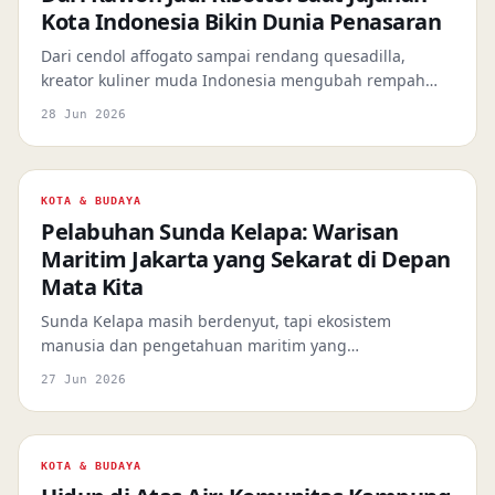
Kota Indonesia Bikin Dunia Penasaran
Dari cendol affogato sampai rendang quesadilla,
kreator kuliner muda Indonesia mengubah rempah
lokal jadi konten global — tanpa mengorbankan
28 Jun 2026
identitas aslinya.
KOTA & BUDAYA
Pelabuhan Sunda Kelapa: Warisan
Maritim Jakarta yang Sekarat di Depan
Mata Kita
Sunda Kelapa masih berdenyut, tapi ekosistem
manusia dan pengetahuan maritim yang
menghidupkannya selama berabad-abad sedang
27 Jun 2026
menghilang pelan-pelan — tanpa drama, tanpa
pengumuman resmi.
KOTA & BUDAYA