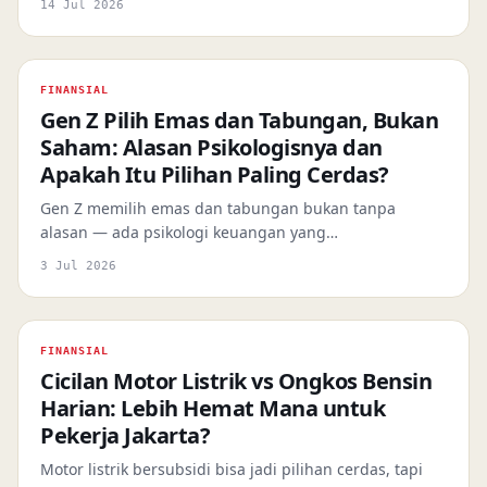
14 Jul 2026
ke investasi, ini tiga langkah ringan yang bisa
dilakukan sekarang juga — mulai dari Rp10.000.
FINANSIAL
Gen Z Pilih Emas dan Tabungan, Bukan
Saham: Alasan Psikologisnya dan
Apakah Itu Pilihan Paling Cerdas?
Gen Z memilih emas dan tabungan bukan tanpa
alasan — ada psikologi keuangan yang
menjelaskannya. Tapi apakah strategi ini cukup untuk
3 Jul 2026
masa depan finansial jangka panjang?
FINANSIAL
Cicilan Motor Listrik vs Ongkos Bensin
Harian: Lebih Hemat Mana untuk
Pekerja Jakarta?
Motor listrik bersubsidi bisa jadi pilihan cerdas, tapi