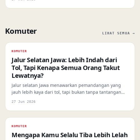
belum terjawab. Inilah yang perlu kita pahami soal
daur ulang baterai EV.
Komuter
LIHAT SEMUA →
KOMUTER
Jalur Selatan Jawa: Lebih Indah dari
Tol, Tapi Kenapa Semua Orang Takut
Lewatnya?
Jalur selatan Jawa menawarkan pemandangan yang
jauh lebih kaya dari tol, tapi bukan tanpa tantangan
nyata. Ini panduan realistis soal risiko, mitos, dan
27 Jun 2026
segmen mana yang cocok untuk siapa.
KOMUTER
Mengapa Kamu Selalu Tiba Lebih Lelah